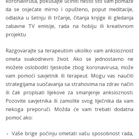
koronavirusa, pokušajte učiniti nešto što vam pomaže
da se osjećate mirno i opušteno, poput meditacije,
odlaska u šetnju ili trčanje, čitanja knjige ili gledanja
zabavne TV emisije, rada na hobiju ili kreativnom
projektu
Razgovarajte sa terapeutom ukoliko vam anksioznost
ometa svakodnevni život. Ako se jednostavno ne
možete osloboditi tjeskobe zbog koronavirusa, može
vam pomoći savjetnik ili terapeut. Mogu vas naučiti
strategijama suočavanja sa strahovima na zdrav način
ili čak propisati lijekove za smanjenje anksioznosti.
Pozovite savjetnika ili zamolite svog liječnika da vam
nekoga preporuči. Možda će vam trebati dodatna
pomoć ako:
Vaše brige počinju ometati vašu sposobnost rada,