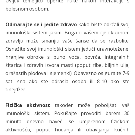
Uvijek temeljito operite ruke nakon interakcije s
bolesnom osobom.
Odmarajte se i jedite zdravo
kako biste održali svoj
imunološki sistem jakim. Briga o vašem cjelokupnom
zdravlju može smanjiti vaše šanse da se razbolite.
Osnažite svoj imunološki sistem jedući uravnotežene,
hranjive obroke s puno voća, povrća, integralnih
žitarica i zdravih izvora masti (poput ribe, biljnih ulja,
orašastih plodova i sjemenki). Obavezno osigurajte 7-9
sati sna ako ste odrasla osoba ili 8-10 ako ste
tinejdžer.
Fizička aktivnost
također može poboljšati vaš
imunološki sistem. Pokušajte provoditi barem 30
minuta dnevno baveći se umjerenom fizičkom
aktivnošću, poput hodanja ili obavljanja kućnih