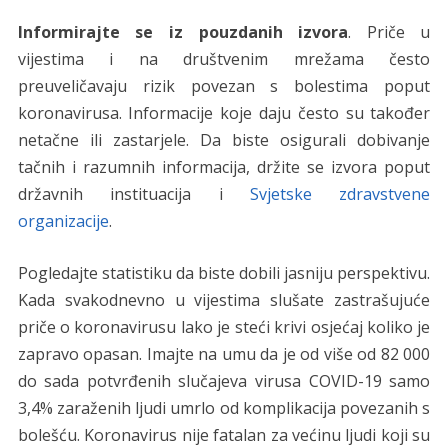
Informirajte se iz pouzdanih izvora
. Priče u
vijestima i na društvenim mrežama često
preuveličavaju rizik povezan s bolestima poput
koronavirusa. Informacije koje daju često su također
netačne ili zastarjele. Da biste osigurali dobivanje
tačnih i razumnih informacija, držite se izvora poput
državnih instituacija i
Svjetske zdravstvene
organizacije
.
Pogledajte statistiku da biste dobili jasniju perspektivu.
Kada svakodnevno u vijestima slušate zastrašujuće
priče o koronavirusu lako je steći krivi osjećaj koliko je
zapravo opasan. Imajte na umu da je od više od 82 000
do sada potvrđenih slučajeva virusa COVID-19 samo
3,4% zaraženih ljudi umrlo od komplikacija povezanih s
bolešću. Koronavirus nije fatalan za većinu ljudi koji su