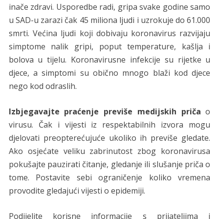
inače zdravi. Usporedbe radi, gripa svake godine samo
u SAD-u zarazi čak 45 miliona ljudi i uzrokuje do 61.000
smrti. Većina ljudi koji dobivaju koronavirus razvijaju
simptome nalik gripi, poput temperature, kašlja i
bolova u tijelu. Koronavirusne infekcije su rijetke u
djece, a simptomi su obično mnogo blaži kod djece
nego kod odraslih.
Izbjegavajte praćenje previše medijskih priča
o
virusu. Čak i vijesti iz respektabilnih izvora mogu
djelovati preopterećujuće ukoliko ih previše gledate.
Ako osjećate veliku zabrinutost zbog koronavirusa
pokušajte pauzirati čitanje, gledanje ili slušanje priča o
tome. Postavite sebi ograničenje koliko vremena
provodite gledajući vijesti o epidemiji.
Podijelite korisne informacije s prijateljima i