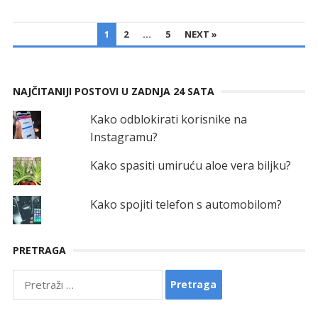
POSTS
1
2
…
5
NEXT »
PAGINATION
NAJČITANIJI POSTOVI U ZADNJA 24 SATA
Kako odblokirati korisnike na
Instagramu?
Kako spasiti umiruću aloe vera biljku?
Kako spojiti telefon s automobilom?
PRETRAGA
Pretraga: