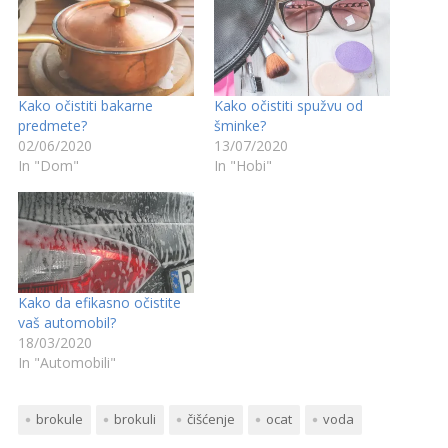
Kako očistiti bakarne
Kako očistiti spužvu od
predmete?
šminke?
02/06/2020
13/07/2020
In "Dom"
In "Hobi"
Kako da efikasno očistite
vaš automobil?
18/03/2020
In "Automobili"
brokule
brokuli
čišćenje
ocat
voda