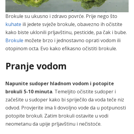
Brokule su ukusno i zdravo povrće. Prije nego što
kuhate
ili jedete svježe brokule, obavezno ih očistite
kako biste uklonili prljavštinu, pesticide, pa čak i bube.
Brokule
možete brzo i jednostavno oprati vodom ili
otopinom octa. Evo kako efikasno očistiti brokule.
Pranje vodom
Napunite sudoper hladnom vodom i potopite
brokuli 5-10 minuta
. Temeljito očistite sudoper i
začešite u sudoper kako bi spriječilo da voda teče niz
odvod. Provjerite ima li dovoljno vode da u potpunosti
potopite brokuli. Zatim brokuli ostavite u vodi
neometanu da upije prljavštinu i nečistoće.