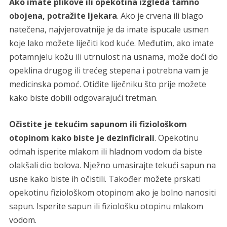
Ako imate plikove ili opekotina izgleda tamno
obojena, potražite ljekara
. Ako je crvena ili blago
natečena, najvjerovatnije je da imate ispucale usmen
koje lako možete liječiti kod kuće. Međutim, ako imate
potamnjelu kožu ili utrnulost na usnama, može doći do
opeklina drugog ili trećeg stepena i potrebna vam je
medicinska pomoć. Otiđite liječniku što prije možete
kako biste dobili odgovarajući tretman.
Očistite je tekućim sapunom ili fiziološkom
otopinom kako biste je dezinficirali
. Opekotinu
odmah isperite mlakom ili hladnom vodom da biste
olakšali dio bolova. Nježno umasirajte tekući sapun na
usne kako biste ih očistili. Također možete prskati
opekotinu fiziološkom otopinom ako je bolno nanositi
sapun. Isperite sapun ili fiziološku otopinu mlakom
vodom.