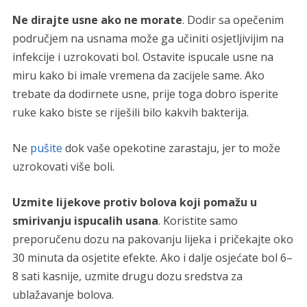
Ne dirajte usne ako ne morate
. Dodir sa opečenim
područjem na usnama može ga učiniti osjetljivijim na
infekcije i uzrokovati bol. Ostavite ispucale usne na
miru kako bi imale vremena da zacijele same. Ako
trebate da dodirnete usne, prije toga dobro isperite
ruke kako biste se riješili bilo kakvih bakterija.
Ne
pušite
dok vaše opekotine zarastaju, jer to može
uzrokovati više boli.
Uzmite lijekove protiv bolova koji pomažu u
smirivanju ispucalih usana
. Koristite samo
preporučenu dozu na pakovanju lijeka i pričekajte oko
30 minuta da osjetite efekte. Ako i dalje osjećate bol 6–
8 sati kasnije, uzmite drugu dozu sredstva za
ublažavanje bolova.