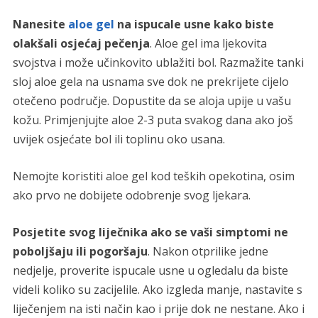
Nanesite
aloe gel
na ispucale usne kako biste
olakšali osjećaj pečenja
. Aloe gel ima ljekovita
svojstva i može učinkovito ublažiti bol. Razmažite tanki
sloj aloe gela na usnama sve dok ne prekrijete cijelo
otečeno područje. Dopustite da se aloja upije u vašu
kožu. Primjenjujte aloe 2-3 puta svakog dana ako još
uvijek osjećate bol ili toplinu oko usana.
Nemojte koristiti aloe gel kod teških opekotina, osim
ako prvo ne dobijete odobrenje svog ljekara.
Posjetite svog liječnika ako se vaši simptomi ne
poboljšaju ili pogoršaju
. Nakon otprilike jedne
nedjelje, proverite ispucale usne u ogledalu da biste
videli koliko su zacijelile. Ako izgleda manje, nastavite s
liječenjem na isti način kao i prije dok ne nestane. Ako i