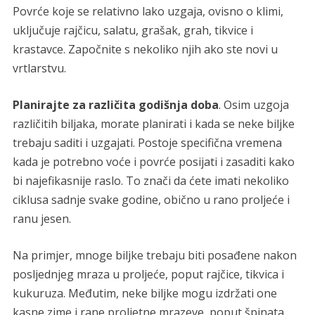
Povrće koje se relativno lako uzgaja, ovisno o klimi,
uključuje rajčicu, salatu, grašak, grah, tikvice i
krastavce. Započnite s nekoliko njih ako ste novi u
vrtlarstvu.
Planirajte za različita godišnja doba
. Osim uzgoja
različitih biljaka, morate planirati i kada se neke biljke
trebaju saditi i uzgajati. Postoje specifična vremena
kada je potrebno voće i povrće posijati i zasaditi kako
bi najefikasnije raslo. To znači da ćete imati nekoliko
ciklusa sadnje svake godine, obično u rano proljeće i
ranu jesen.
Na primjer, mnoge biljke trebaju biti posađene nakon
posljednjeg mraza u proljeće, poput rajčice, tikvica i
kukuruza. Međutim, neke biljke mogu izdržati one
kasne zime i rane proljetne mrazeve, poput špinata,