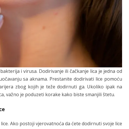
akterija i virusa. Dodirivanje ili čačkanje lica je jedna od
suočavanju sa aknama. Prestanite dodirivati lice pomoću
barijera zbog kojih je teže dodirnuti ga. Ukoliko ipak na
ca, važno je poduzeti korake kako biste smanjili štetu.
ce
lice. Ako postoji vjerovatnoća da ćete dodirnuti svoje lice