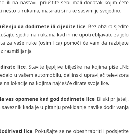
 ili na nastavi, priuštite sebi mali dodatak kojim ćete
žati nešto u rukama, masirati si ruke sasvim je svejedno.
šenju da dodirnete ili cijedite lice
. Bez obzira sjedite
kušajte sjediti na rukama kad ih ne upotrebljavate za jelo
esta za vaše ruke (osim lica) pomoći će vam da razbijete
z razmišljanja.
dirate lice
. Stavite ljepljive bilješke na kojima piše „NE
edalo u vašem automobilu, daljinski upravljač televizora
e na lokacije na kojima najčešće dirate svoje lice.
e da vas opomene kad god dodirnete lice
. Bliski prijatelj,
dan saveznik kada je u pitanju prekidanje navike dodirivanja
odirivati lice
. Pokušajte se ne obeshrabriti i podsjetite