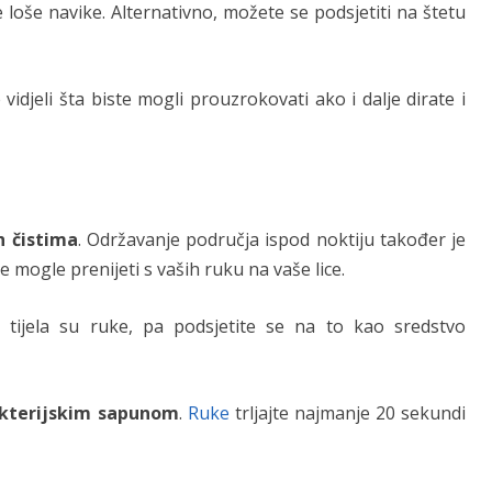
 loše navike. Alternativno, možete se podsjetiti na štetu
 vidjeli šta biste mogli prouzrokovati ako i dalje dirate i
h čistima
. Održavanje područja ispod noktiju također je
se mogle prenijeti s vaših ruku na vaše lice.
og tijela su ruke, pa podsjetite se na to kao sredstvo
bakterijskim sapunom
.
Ruke
trljajte najmanje 20 sekundi