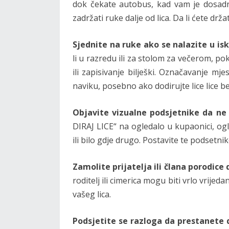
dok čekate autobus, kad vam je dosadno
zadržati ruke dalje od lica. Da li ćete dr
Sjednite na ruke ako se nalazite u isku
li u razredu ili za stolom za večerom, po
ili zapisivanje bilješki. Označavanje mj
naviku, posebno ako dodirujte lice lice be
Objavite vizualne podsjetnike da ne 
DIRAJ LICE“ na ogledalo u kupaonici, ogl
ili bilo gdje drugo. Postavite te podsetnik
Zamolite prijatelja ili člana porodic
roditelj ili cimerica mogu biti vrlo vrije
vašeg lica.
Podsjetite se razloga da prestanete d