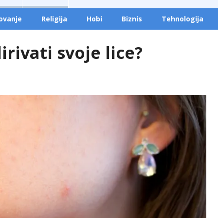
ovanje
Religija
Hobi
Biznis
Tehnologija
rivati svoje lice?