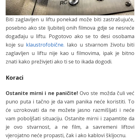
Biti zaglavljen u liftu ponekad može biti zastrašujuće,
posebno ako ste ljubitelj onih filmova gdje se nesreće
događaju u liftu. Pogotovo ako se to desi osobama
koje su
klaustrofobične.
Iako u stvarnom životu biti
zaglavljen u liftu nije kao u filmovima, ipak je bitno
znati kako preživjeti ako ti se to ikada dogodi.
Koraci
Ostanite mirni i ne paničite!
Ovo ste možda čuli već
puno puta i tačno je da vam panika neće koristiti. To
će uzrokovati da ne možete jasno razmišljati i neće
vam poboljšati situaciju. Ostanite mirni i zapamtite da
je ovo stvarnost, a ne film, a savremeni liftovi
vjerojatno neće propasti, čak i ako kablovi škljocnu.