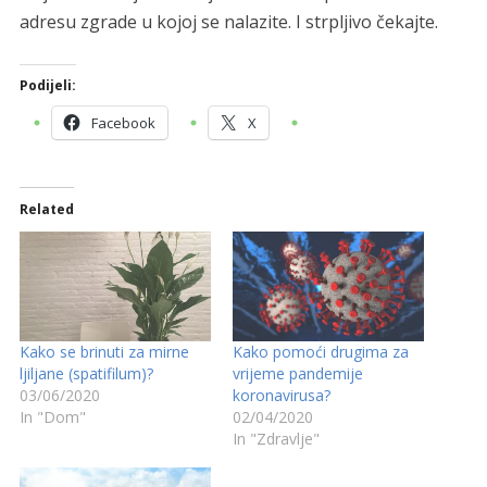
adresu zgrade u kojoj se nalazite. I strpljivo čekajte.
Podijeli:
Facebook
X
Related
Kako se brinuti za mirne
Kako pomoći drugima za
ljiljane (spatifilum)?
vrijeme pandemije
03/06/2020
koronavirusa?
In "Dom"
02/04/2020
In "Zdravlje"