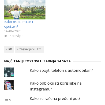
Kako ostati miran i
opušten?
16/06/2020
In "Zdravlje"
lift
zaglavljen u liftu
NAJČITANIJI POSTOVI U ZADNJA 24 SATA
Kako spojiti telefon s automobilom?
Kako odblokirati korisnike na
Instagramu?
Kako se računa pređeni put?