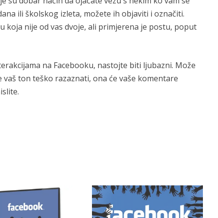
ije su dobar način da ojačate vezu s nekim ko vam se
na ili školskog izleta, možete ih objaviti i označiti.
ju koja nije od vas dvoje, ali primjerena je postu, poput
nterakcijama na Facebooku, nastojte biti ljubazni. Može
 je vaš ton teško razaznati, ona će vaše komentare
slite.