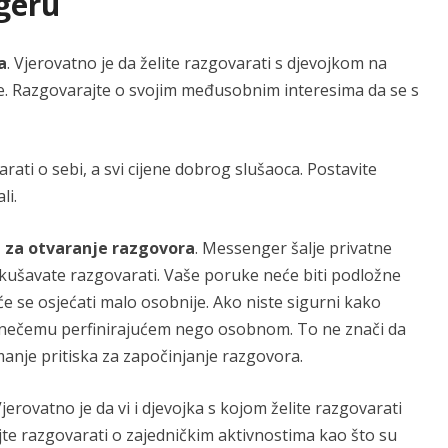
geru
a
. Vjerovatno je da želite razgovarati s djevojkom na
je. Razgovarajte o svojim međusobnim interesima da se s
varati o sebi, a svi cijene dobrog slušaoca. Postavite
li.
u za otvaranje razgovora
. Messenger šalje privatne
kušavate razgovarati. Vaše poruke neće biti podložne
 će se osjećati malo osobnije. Ako niste sigurni kako
 o nečemu perfinirajućem nego osobnom. To ne znači da
i manje pritiska za započinjanje razgovora.
Vjerovatno je da vi i djevojka s kojom želite razgovarati
jte razgovarati o zajedničkim aktivnostima kao što su