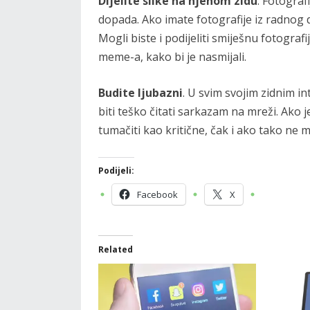
Dijelite slike na njenom zidu
. Fotograf
dopada. Ako imate fotografije iz radnog da
Mogli biste i podijeliti smiješnu fotografi
meme-a, kako bi je nasmijali.
Budite ljubazni
. U svim svojim zidnim i
biti teško čitati sarkazam na mreži. Ako
tumačiti kao kritične, čak i ako tako ne mi
Podijeli:
Facebook
X
Related