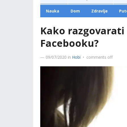
Nauka
Dom
Zdravlje
Put
Kako razgovarati
Facebooku?
—
09/07/2020
in
Hobi
•
comments off