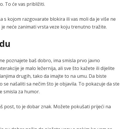
. To će vas približiti.
ka s kojom razgovarate blokira ili vas moli da je više ne
 je neće zanimati vrsta veze koju trenutno tražite.
idu
 ne poznajete baš dobro, ima smisla prvo javno
rakcije je malo ležernija, ali sve što kažete ili dijelite
njima drugih, tako da imajte to na umu. Da biste
se našaliti sa nečim što je objavila. To pokazuje da ste
te smisla za humor.
aš post, to je dobar znak. Možete pokušati prijeći na