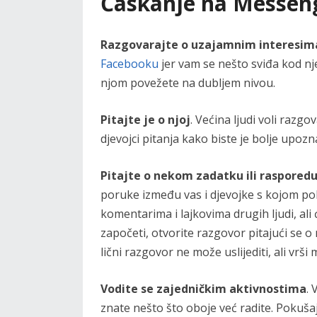
Ćaskanje na Messen
Razgovarajte o uzajamnim interesim
Facebooku
jer vam se nešto sviđa kod n
njom povežete na dubljem nivou.
Pitajte je o njoj
. Većina ljudi voli razgo
djevojci pitanja kako biste je bolje upozna
Pitajte o nekom zadatku ili raspored
poruke između vas i djevojke s kojom po
komentarima i lajkovima drugih ljudi, ali
započeti, otvorite razgovor pitajući se
lični razgovor ne može uslijediti, ali vrš
Vodite se zajedničkim aktivnostima
. 
znate nešto što oboje već radite. Pokuša