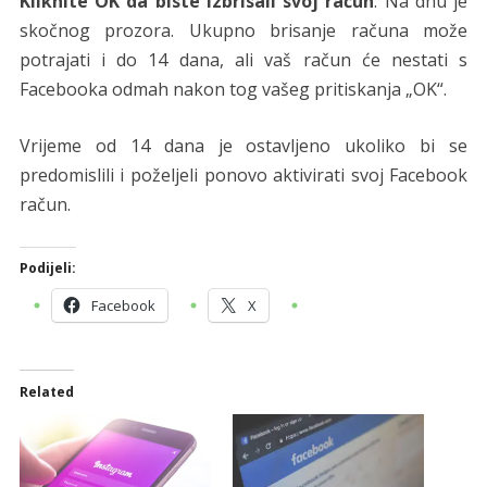
Kliknite OK da biste izbrisali svoj račun
. Na dnu je
skočnog prozora. Ukupno brisanje računa može
potrajati i do 14 dana, ali vaš račun će nestati s
Facebooka odmah nakon tog vašeg pritiskanja „OK“.
Vrijeme od 14 dana je ostavljeno ukoliko bi se
predomislili i poželjeli ponovo aktivirati svoj Facebook
račun.
Podijeli:
Facebook
X
Related