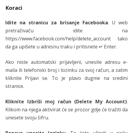
Koraci
Idite na stranicu za brisanje Facebooka
. U web
pretraživaču idite na
https://www.facebook.com/help/delete_account tako
da ga upišete u adresnu traku i pritisnete ↵ Enter.
Ako niste automatski prijavljeni, unesite adresu e-
maila ili telefonski broj i lozinku za svoj račun, a zatim
kliknite Prijavi se. To je plavo dugme na sredini
stranice.
Kliknite Izbriši moj račun (Delete My Account)
.
Klikom na njega aktivirat će se prozor gdje će tražiti da
unesete svoju šifru.
Ponovo unesite lozinku
. To ćete učiniti u polju