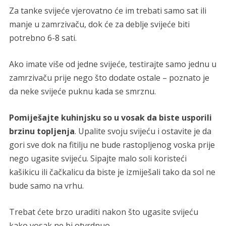
Za tanke svijeće vjerovatno će im trebati samo sat ili
manje u zamrzivaču, dok će za deblje svijeće biti
potrebno 6-8 sati.
Ako imate više od jedne svijeće, testirajte samo jednu u
zamrzivaču prije nego što dodate ostale – poznato je
da neke svijeće puknu kada se smrznu.
Pomiješajte kuhinjsku so u vosak da biste usporili
brzinu topljenja
. Upalite svoju svijeću i ostavite je da
gori sve dok na fitilju ne bude rastopljenog voska prije
nego ugasite svijeću. Sipajte malo soli koristeći
kašikicu ili čačkalicu da biste je izmiješali tako da sol ne
bude samo na vrhu.
Trebat ćete brzo uraditi nakon što ugasite svijeću
kako vosak ne bi otvrdnuo.