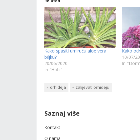
Related
Kako spasiti umiruću aloe vera
Kako odr
biljku?
10/07/2
20/06/2020
In "Dom
In "Hobi"
orhideja
zalijevati orhideju
Saznaj više
Kontakt
O nama