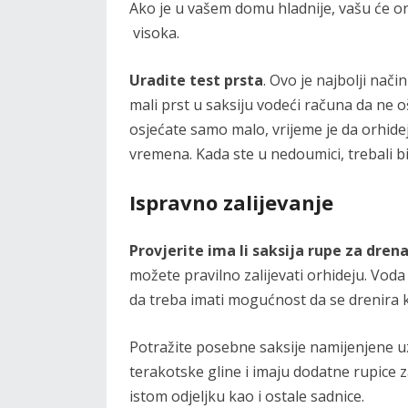
Ako je u vašem domu hladnije, vašu će or
visoka.
Uradite test prsta
. Ovo je najbolji nači
mali prst u saksiju vodeći računa da ne ošt
osjećate samo malo, vrijeme je da orhideju
vremena. Kada ste u nedoumici, trebali bi
Ispravno zalijevanje
Provjerite ima li saksija rupe za dren
možete pravilno zalijevati orhideju. Voda 
da treba imati mogućnost da se drenira 
Potražite posebne saksije namijenjene u
terakotske gline i imaju dodatne rupice 
istom odjeljku kao i ostale sadnice.