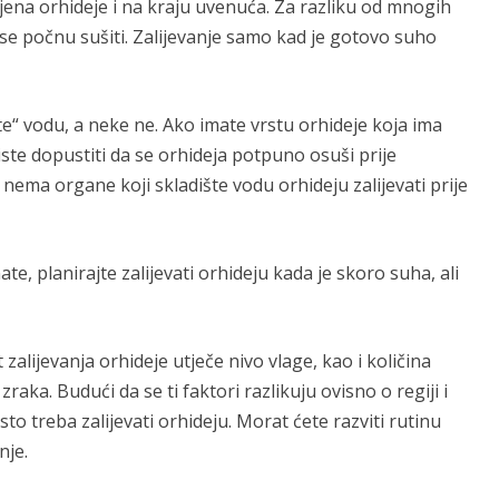
ijena orhideje i na kraju uvenuća. Za razliku od mnogih
a se počnu sušiti. Zalijevanje samo kad je gotovo suho
te“ vodu, a neke ne. Ako imate vrstu orhideje koja ima
ste dopustiti da se orhideja potpuno osuši prije
 nema organe koji skladište vodu orhideju zalijevati prije
te, planirajte zalijevati orhideju kada je skoro suha, ali
 zalijevanja orhideje utječe nivo vlage, kao i količina
raka. Budući da se ti faktori razlikuju ovisno o regiji i
to treba zalijevati orhideju. Morat ćete razviti rutinu
nje.