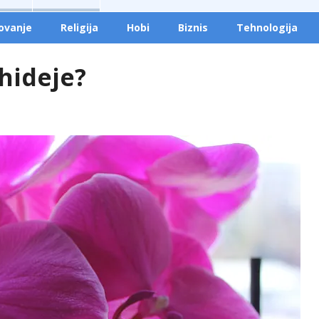
ovanje
Religija
Hobi
Biznis
Tehnologija
rhideje?