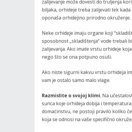
zalijevanje može dovesti do truljenja kor
biljaka, orhideje treba zalijevati tek kad
oponaša orhidejino prirodno okruženje.
Neke orhideje imaju organe koji “skladiš
sposobnost „skladištenja“ vode trebali bi
zalijevanja. Ako imate vrstu orhideje koja
nego što se ona potpuno osuši.
Ako niste sigurni kakvu vrstu orhideja ima
vam je ostalo samo malo vlage.
Razmislite o svojoj klimi
. Na učestalost
sunca koje orhideja dobija i temperatura z
domaćinstvu, ne postoji pravilo koliko čes
koja se odnosi na vaše specifično okruže