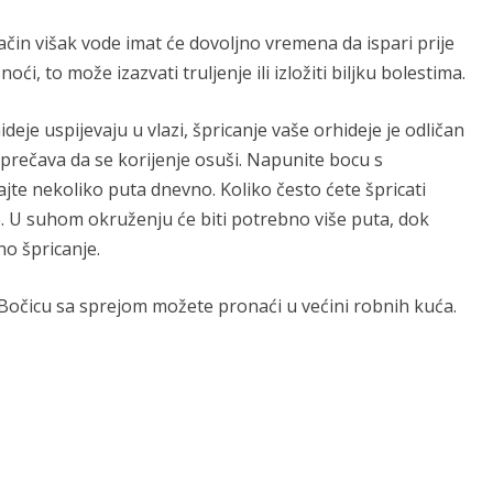
način višak vode imat će dovoljno vremena da ispari prije
ći, to može izazvati truljenje ili izložiti biljku bolestima.
ideje uspijevaju u vlazi, špricanje vaše orhideje je odličan
prečava da se korijenje osuši. Napunite bocu s
jte nekoliko puta dnevno. Koliko često ćete špricati
te. U suhom okruženju će biti potrebno više puta, dok
o špricanje.
. Bočicu sa sprejom možete pronaći u većini robnih kuća.