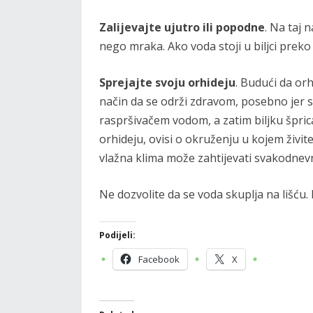
Zalijevajte ujutro ili popodne
. Na taj 
nego mraka. Ako voda stoji u biljci preko no
Sprejajte svoju orhideju
. Budući da orh
način da se održi zdravom, posebno jer s
raspršivačem vodom, a zatim biljku šprica
orhideju, ovisi o okruženju u kojem živi
vlažna klima može zahtijevati svakodnevn
Ne dozvolite da se voda skuplja na lišću
Podijeli:
Facebook
X