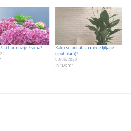
žati hortenzije živima?
Kako se brinuti za mirne ljiljane
020
(spatifilum)?
"
03/06/2020
In "Dom"