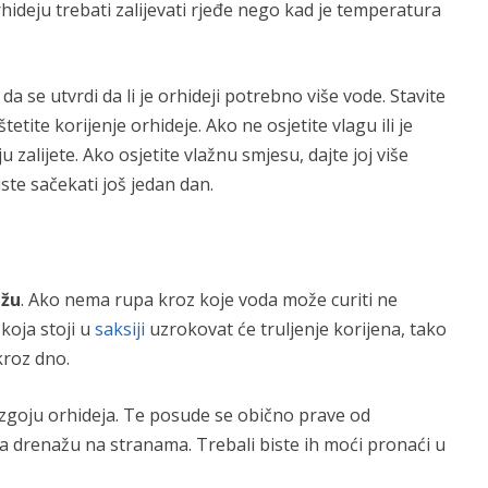
hideju trebati zalijevati rjeđe nego kad je temperatura
n da se utvrdi da li je orhideji potrebno više vode. Stavite
etite korijenje orhideje. Ako ne osjetite vlagu ili je
 zalijete. Ako osjetite vlažnu smjesu, dajte joj više
ste sačekati još jedan dan.
ažu
. Ako nema rupa kroz koje voda može curiti ne
koja stoji u
saksiji
uzrokovat će truljenje korijena, tako
kroz dno.
zgoju orhideja. Te posude se obično prave od
za drenažu na stranama. Trebali biste ih moći pronaći u