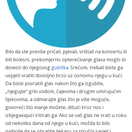
Bilo da ste previše pričali, pjevali, vrištali na koncertu ili
bili bolesni, prekomjerno opterećivanje glasa moglo bi
dovesti do njegovog
gubitka
. Srećom, trebali biste ga
uspjeti vratiti dovoljno brzo uz osnovnu njegu u kući.
Da biste povratili glas nakon što ga izgubite,
„njegujte“ grlo vodom, čajevima i drugim umirujućim
lijekovima, a odmarajte glas što je više moguće,
govoreći što manje možete, dišući kroz nos i
izbjegavajući iritirati ga. Ako se vaš glas ne vrati u roku
od nekoliko dana od njege u kući, možda bi bilo
najbolje da se obratite ljekaru za stručni savjet i