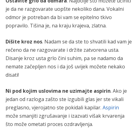
Ostavite grlo da odmara
. Najbolje što možete učiniti
je da ne razgovarate uopšte nekoliko dana. Vokalni
odmor je potreban da bi vam se epitelno tkivo
popravilo. Tišina je, na kraju krajeva, zlatna.
Dišite kroz nos
. Nadam se da ste to shvatili kad vam je
rečeno da ne razgovarate i držite zatvorena usta.
Disanje kroz usta grlo čini suhim, pa se nadamo da
nemate začepljen nos i da još uvijek možete nekako
disati!
Ni pod kojim uslovima ne uzimajte aspirin
. Ako je
jedan od razloga zašto ste izgubili glas jer ste vikali
preglasno, vjerojatno ste pokidali kapilar.
Aspirin
može smanjiti zgrušavanje i izazvati višak krvarenja
što može ometati proces ozdravljenja.